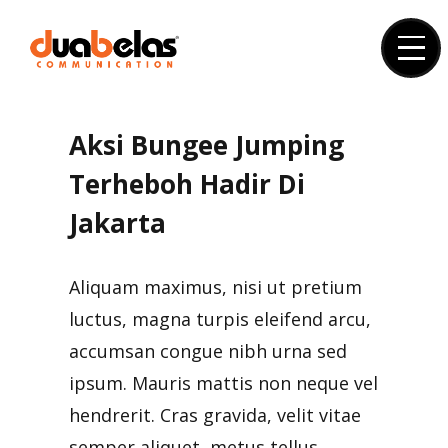
Skip
to
content
Aksi Bungee Jumping
Terheboh Hadir Di
Jakarta
Aliquam maximus, nisi ut pretium
luctus, magna turpis eleifend arcu,
accumsan congue nibh urna sed
ipsum. Mauris mattis non neque vel
hendrerit. Cras gravida, velit vitae
semper aliquet, metus tellus